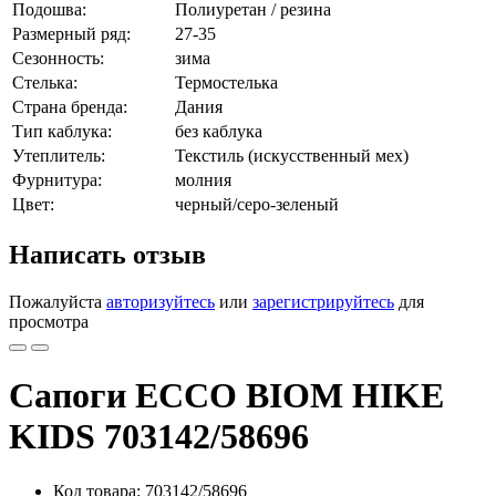
Подошва:
Полиуретан / резина
Размерный ряд:
27-35
Сезонность:
зима
Стелька:
Термостелька
Страна бренда:
Дания
Тип каблука:
без каблука
Утеплитель:
Текстиль (искусственный мех)
Фурнитура:
молния
Цвет:
черный/серо-зеленый
Написать отзыв
Пожалуйста
авторизуйтесь
или
зарегистрируйтесь
для
просмотра
Сапоги ECCO BIOM HIKE
KIDS 703142/58696
Код товара: 703142/58696