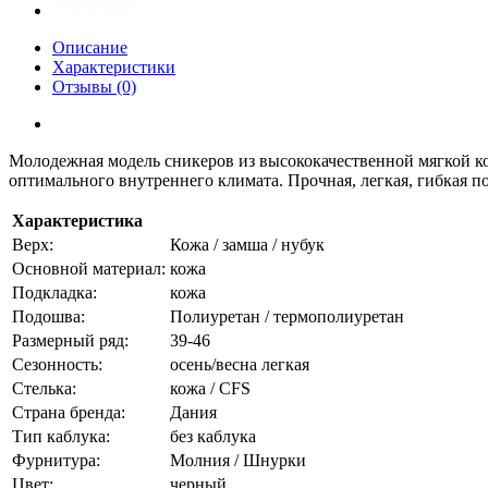
Описание
Характеристики
Отзывы (0)
Молодежная модель сникеров из высококачественной мягкой ко
оптимального внутреннего климата. Прочная, легкая, гибкая 
Характеристика
Верх:
Кожа / замша / нубук
Основной материал:
кожа
Подкладка:
кожа
Подошва:
Полиуретан / термополиуретан
Размерный ряд:
39-46
Сезонность:
осень/весна легкая
Стелька:
кожа / CFS
Страна бренда:
Дания
Тип каблука:
без каблука
Фурнитура:
Молния / Шнурки
Цвет:
черный