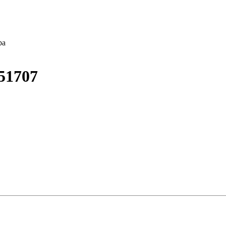
ра
51707