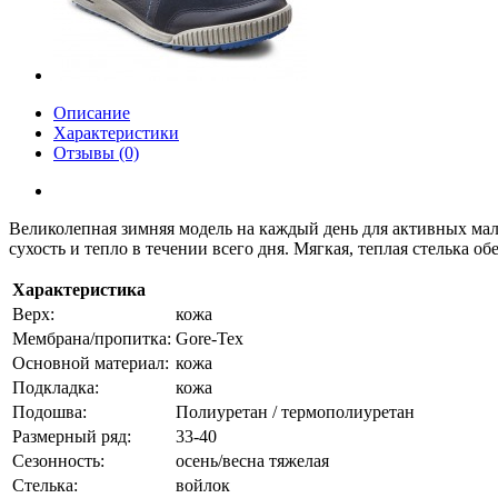
Описание
Характеристики
Отзывы (0)
Великолепная зимняя модель на каждый день для активных ма
сухость и тепло в течении всего дня. Мягкая, теплая стелька о
Характеристика
Верх:
кожа
Мембрана/пропитка:
Gore-Tex
Основной материал:
кожа
Подкладка:
кожа
Подошва:
Полиуретан / термополиуретан
Размерный ряд:
33-40
Сезонность:
осень/весна тяжелая
Стелька:
войлок