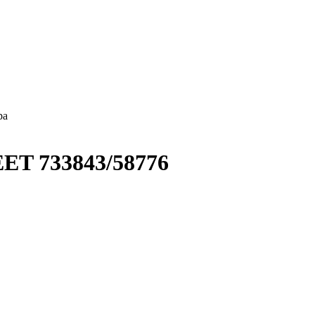
ра
T 733843/58776