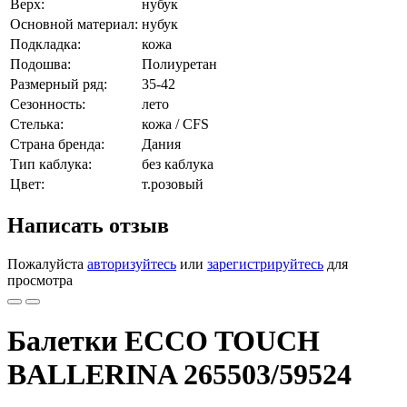
Верх:
нубук
Основной материал:
нубук
Подкладка:
кожа
Подошва:
Полиуретан
Размерный ряд:
35-42
Сезонность:
лето
Стелька:
кожа / CFS
Страна бренда:
Дания
Тип каблука:
без каблука
Цвет:
т.розовый
Написать отзыв
Пожалуйста
авторизуйтесь
или
зарегистрируйтесь
для
просмотра
Балетки ECCO TOUCH
BALLERINA 265503/59524